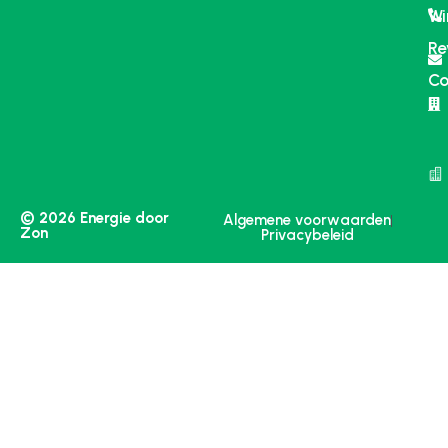
Wi
Re
Co
© 2026 Energie door
Algemene voorwaarden
Zon
Privacybeleid