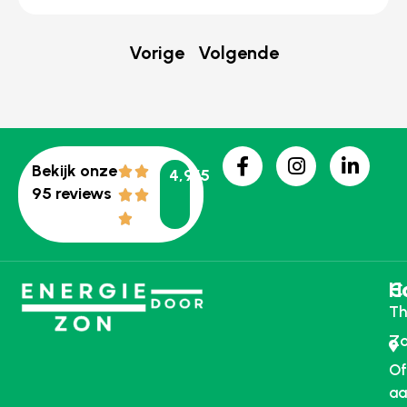
Vorige
Volgende
Bekijk onze
4,9/5
95 reviews
H
C
Th
Zo
Of
aa