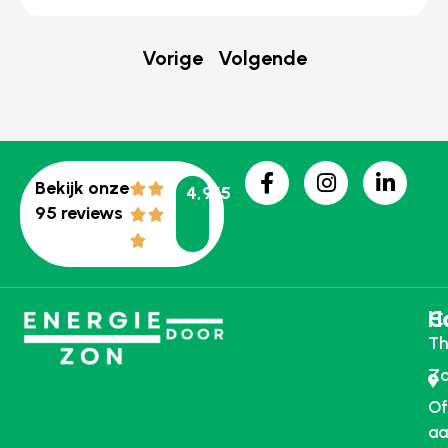
Vorige
Volgende
Bekijk onze
4,9/5
95 reviews
H
C
Th
Zo
Of
aa