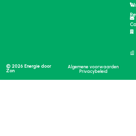
Wi
Re
Co
© 2026 Energie door
Algemene voorwaarden
Zon
Privacybeleid