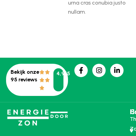
urna cras conubia justo
nullam.
Bekijk onze
4,9/5
95 reviews
H
C
Th
Zo