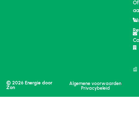
Of
aa
Wi
Re
Co
© 2026 Energie door
Algemene voorwaarden
Zon
Privacybeleid