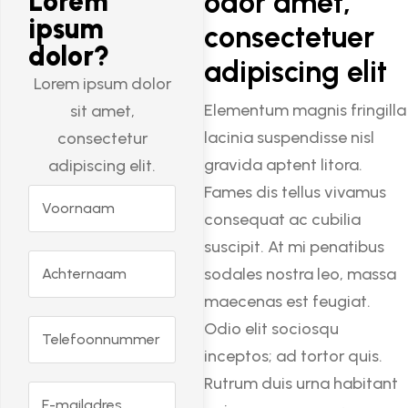
Lorem
odor amet,
ipsum
consectetuer
dolor?
adipiscing elit
Lorem ipsum dolor
Elementum magnis fringilla
sit amet,
lacinia suspendisse nisl
consectetur
gravida aptent litora.
adipiscing elit.
Fames dis tellus vivamus
consequat ac cubilia
suscipit. At mi penatibus
sodales nostra leo, massa
maecenas est feugiat.
Odio elit sociosqu
inceptos; ad tortor quis.
Rutrum duis urna habitant