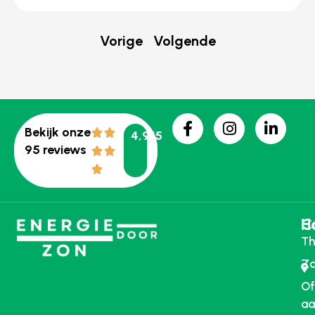
Vorige
Volgende
Bekijk onze
4,9/5
95 reviews
H
C
Th
Zo
Of
aa