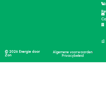
Wi
Re
Co
© 2026 Energie door
Algemene voorwaarden
Zon
Privacybeleid